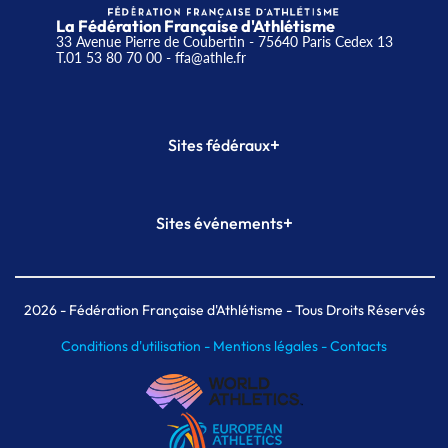
La Fédération Française d'Athlétisme
33 Avenue Pierre de Coubertin - 75640 Paris Cedex 13
T.01 53 80 70 00
- ffa@athle.fr
+
Sites fédéraux
SI-FFA
CALORG
+
Sites événements
Plateforme Formation
Meeting de Paris
Meeting de Paris indoor
MAIF Ekiden de Paris
2026
- Fédération Française d'Athlétisme - Tous Droits Réservés
Conditions d'utilisation -
Mentions légales -
Contacts