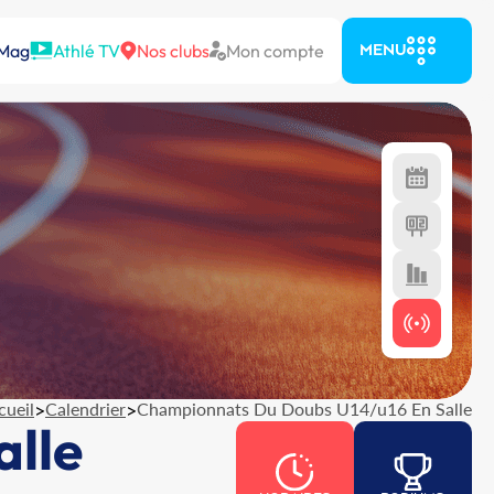
 Mag
Athlé TV
Nos clubs
Mon compte
MENU
cueil
>
Calendrier
>
Championnats Du Doubs U14/u16 En Salle
lle