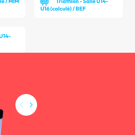
lle / MIM
Triathlon - Salle U14-
U16 (calculé) / BEF
 U14-