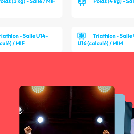
oids (3 kg) - Salle / MIF
Poids (4 kg) - Sa
riathlon - Salle U14-
Triathlon - Salle
culé) / MIF
U16 (calculé) / MIM