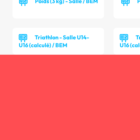
Poids (3 kg) - Salle / BEM
P
Triathlon - Salle U14-
T
U16 (calculé) / BEM
U16 (cal