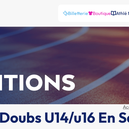
Billetterie
Boutique
Athlé
ITIONS
Ac
oubs U14/u16 En Sa