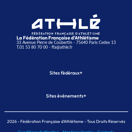
La Fédération Française d'Athlétisme
33 Avenue Pierre de Coubertin - 75640 Paris Cedex 13
T.01 53 80 70 00
- ffa@athle.fr
+
Sites fédéraux
SI-FFA
CALORG
+
Sites événements
Plateforme Formation
Meeting de Paris
Meeting de Paris indoor
MAIF Ekiden de Paris
2026
- Fédération Française d'Athlétisme - Tous Droits Réservés