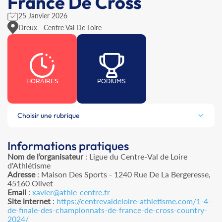
France De Cross
25 Janvier 2026
Dreux - Centre Val De Loire
HORAIRES
PODIUMS
Choisir une rubrique
Informations pratiques
Nom de l’organisateur
: Ligue du Centre-Val de Loire
d'Athlétisme
Adresse
: Maison Des Sports - 1240 Rue De La Bergeresse,
45160 Olivet
Email
:
xavier@athle-centre.fr
Site internet
:
https://centrevaldeloire-athletisme.com/1-4-
de-finale-des-championnats-de-france-de-cross-country-
2024/