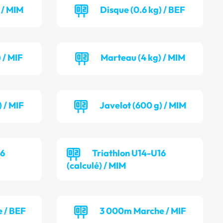
 / MIM
Disque (0.6 kg) / BEF
 / MIF
Marteau (4 kg) / MIM
 / MIF
Javelot (600 g) / MIM
16
Triathlon U14-U16
(calculé) / MIM
 / BEF
3 000m Marche / MIF