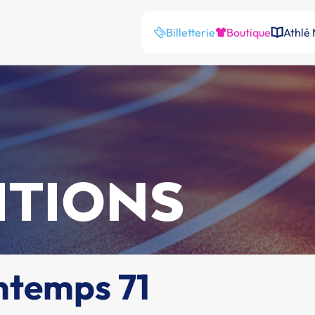
Billetterie
Boutique
Athlé
ITIONS
ntemps 71