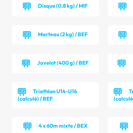
Disque (0.8 kg) / MIF
Marteau (2 kg) / BEF
Javelot (400 g) / BEF
Triathlon U14-U16
T
(calculé) / BEF
(calcul
4 x 60m mixte / BEX