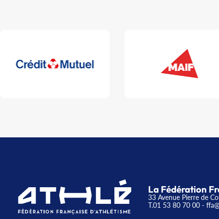
La Fédération Fr
33 Avenue Pierre de Co
T.01 53 80 70 00
- ffa@