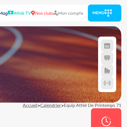
 Mag
Athlé TV
Nos clubs
Mon compte
MENU
Accueil
>
Calendrier
>
Equip Athlé De Printemps 71