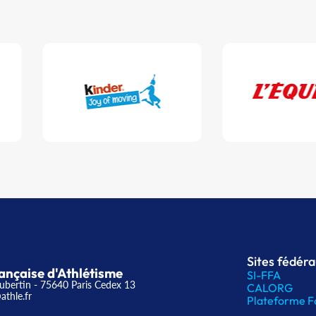
Sites fédér
ançaise d'Athlétisme
SI-FFA
ubertin - 75640 Paris Cedex 13
CALORG
athle.fr
Plateforme F