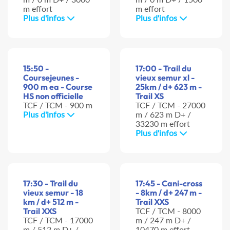
m effort
m effort
Plus d'infos
Plus d'infos
15:50 -
17:00 - Trail du
Coursejeunes -
vieux semur xl -
900 m ea - Course
25km / d+ 623 m -
HS non officielle
Trail XS
TCF / TCM - 900 m
TCF / TCM - 27000
Plus d'infos
m / 623 m D+ /
33230 m effort
Plus d'infos
17:30 - Trail du
17:45 - Cani-cross
vieux semur - 18
- 8km / d+ 247 m -
km / d+ 512 m -
Trail XXS
Trail XXS
TCF / TCM - 8000
TCF / TCM - 17000
m / 247 m D+ /
m / 512 m D+ /
10470 m effort