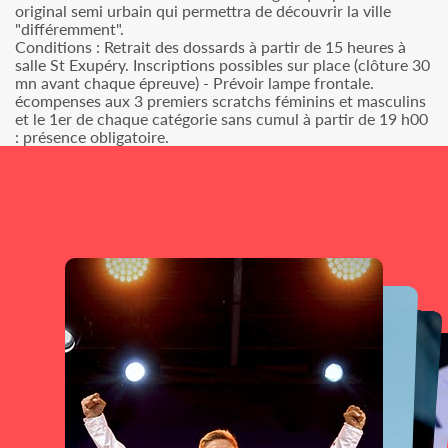
original semi urbain qui permettra de découvrir la ville
"différemment".
Conditions : Retrait des dossards à partir de 15 heures à
salle St Exupéry. Inscriptions possibles sur place (clôture 30
mn avant chaque épreuve) - Prévoir lampe frontale.
écompenses aux 3 premiers scratchs féminins et masculins
et le 1er de chaque catégorie sans cumul à partir de 19 h00
: présence obligatoire.