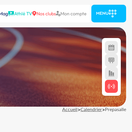
 Mag
Athlé TV
Nos clubs
Mon compte
MENU
Accueil
>
Calendrier
>
Prepasalle