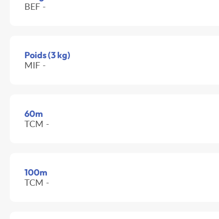
BEF -
Poids (3 kg)
MIF -
60m
TCM -
100m
TCM -