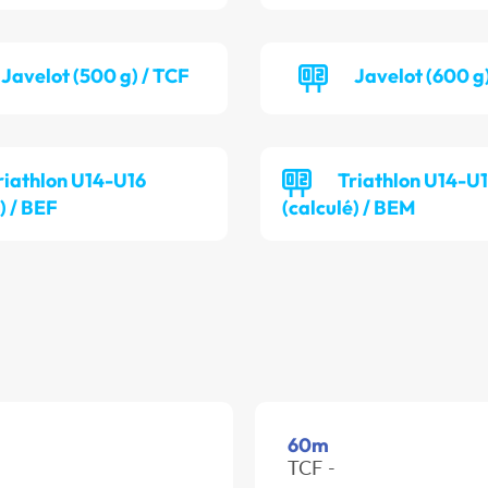
Javelot (500 g) / TCF
Javelot (600 g
riathlon U14-U16
Triathlon U14-U
) / BEF
(calculé) / BEM
60m
TCF -