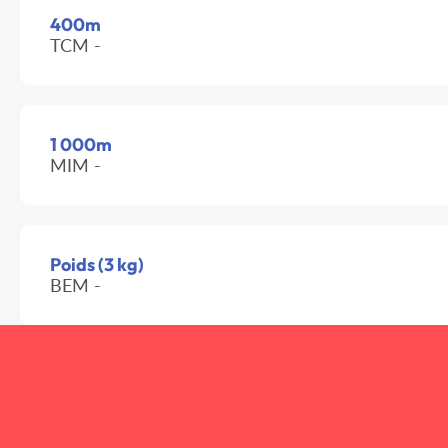
400m
TCM -
1 000m
MIM -
Poids (3 kg)
BEM -