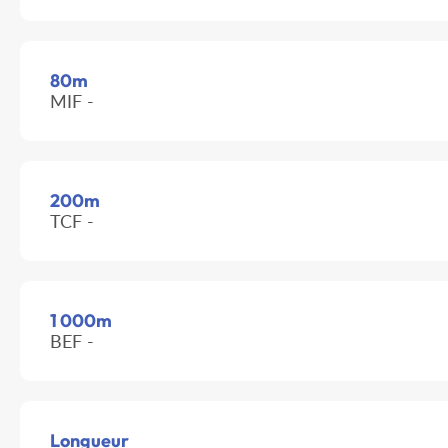
80m
MIF -
200m
TCF -
1 000m
BEF -
Longueur