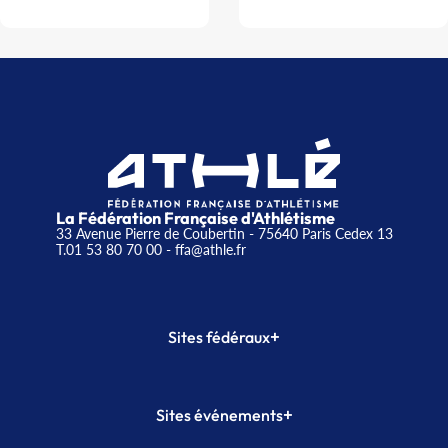
La Fédération Française d'Athlétisme
33 Avenue Pierre de Coubertin - 75640 Paris Cedex 13
T.01 53 80 70 00
- ffa@athle.fr
+
Sites fédéraux
SI-FFA
CALORG
+
Sites événements
Plateforme Formation
Meeting de Paris