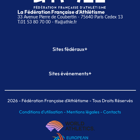
La Fédération Française d'Athlétisme
33 Avenue Pierre de Coubertin - 75640 Paris Cedex 13
T.01 53 80 70 00
- ffa@athle.fr
+
Sites fédéraux
SI-FFA
CALORG
+
Sites événements
Plateforme Formation
Meeting de Paris
Meeting de Paris indoor
MAIF Ekiden de Paris
2026
- Fédération Française d'Athlétisme - Tous Droits Réservés
Conditions d'utilisation -
Mentions légales -
Contacts