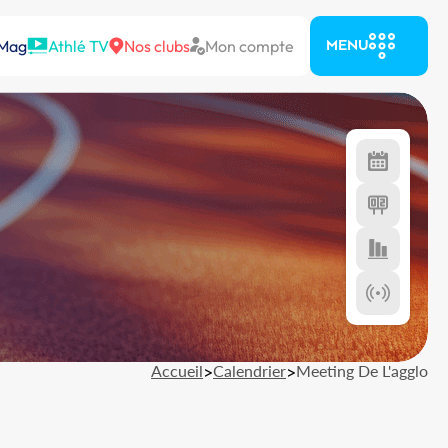
 Mag
Athlé TV
Nos clubs
Mon compte
MENU
Accueil
>
Calendrier
>
Meeting De L'agglo