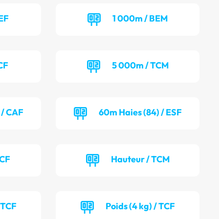
EF
1 000m / BEM
CF
5 000m / TCM
 / CAF
60m Haies (84) / ESF
TCF
Hauteur / TCM
/ TCF
Poids (4 kg) / TCF