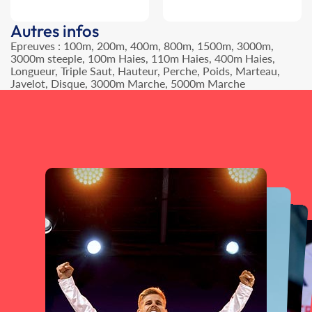
Autres infos
Epreuves : 100m, 200m, 400m, 800m, 1500m, 3000m,
3000m steeple, 100m Haies, 110m Haies, 400m Haies,
Longueur, Triple Saut, Hauteur, Perche, Poids, Marteau,
Javelot, Disque, 3000m Marche, 5000m Marche