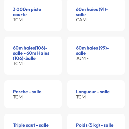
3 000m piste
60m haies (91)-
courte
salle
TCM -
CAM -
60m haies(106)-
60m haies (99)-
salle - 60m Haies
salle
(106)-Salle
JUM -
TCM -
Perche - salle
Longueur - salle
TCM -
TCM -
Triple saut - salle
Poids (5 kg) - salle