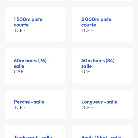
1 500m piste
3 000m piste
courte
courte
TCF -
TCF -
60m haies (76)-
60m haies (84)-
salle
salle
CAF -
TCF -
Perche - salle
Longueur - salle
TCF -
TCF -
Triple saut - salle
Poids (3 kg) - salle