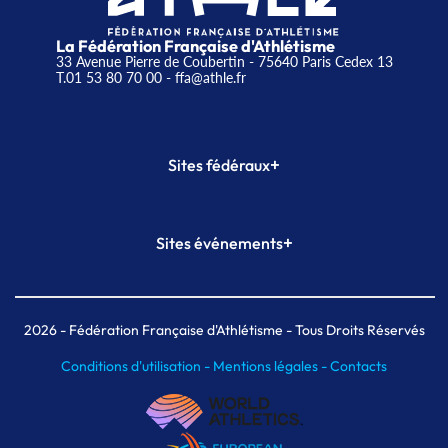
La Fédération Française d'Athlétisme
33 Avenue Pierre de Coubertin - 75640 Paris Cedex 13
T.01 53 80 70 00
- ffa@athle.fr
+
Sites fédéraux
SI-FFA
CALORG
+
Sites événements
Plateforme Formation
Meeting de Paris
Meeting de Paris indoor
MAIF Ekiden de Paris
2026
- Fédération Française d'Athlétisme - Tous Droits Réservés
Conditions d'utilisation -
Mentions légales -
Contacts