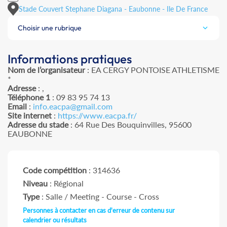
Stade Couvert Stephane Diagana - Eaubonne - Ile De France
Choisir une rubrique
Informations pratiques
Nom de l’organisateur
: EA CERGY PONTOISE ATHLETISME
*
Adresse
: ,
Téléphone 1
: 09 83 95 74 13
Email
:
info.eacpa@gmail.com
Site internet
:
https://www.eacpa.fr/
Adresse du stade
: 64 Rue Des Bouquinvilles, 95600
EAUBONNE
Code compétition
: 314636
Niveau
: Régional
Type
: Salle / Meeting - Course - Cross
Personnes à contacter en cas d'erreur de contenu sur
calendrier ou résultats