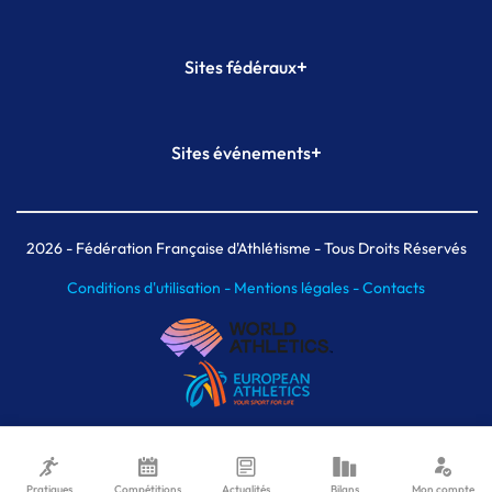
+
Sites fédéraux
SI-FFA
CALORG
+
Sites événements
Plateforme Formation
Meeting de Paris
Meeting de Paris indoor
MAIF Ekiden de Paris
2026
- Fédération Française d'Athlétisme - Tous Droits Réservés
Conditions d'utilisation -
Mentions légales -
Contacts
Pratiques
Compétitions
Actualités
Bilans
Mon compte