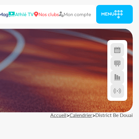
 Mag
Athlé TV
Nos clubs
Mon compte
MENU
Accueil
>
Calendrier
>
District Be Douai