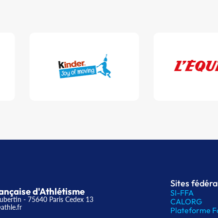
Sites fédér
ançaise d'Athlétisme
SI-FFA
ubertin - 75640 Paris Cedex 13
CALORG
athle.fr
Plateforme F