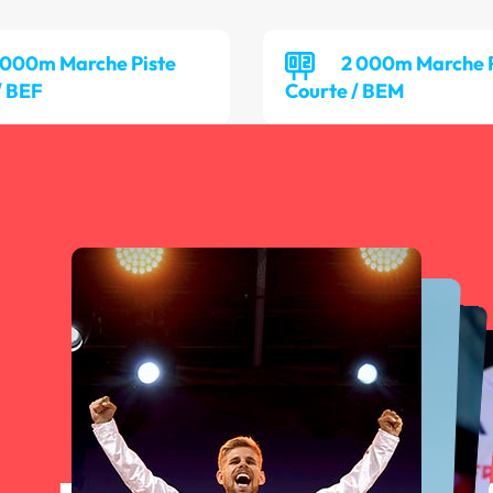
 000m Marche Piste
2 000m Marche P
/ BEF
Courte / BEM