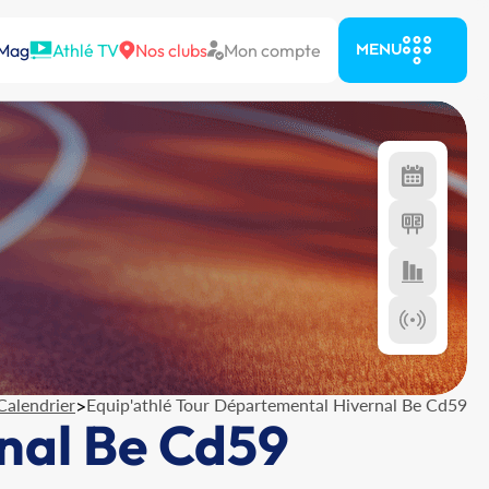
 Mag
Athlé TV
Nos clubs
Mon compte
MENU
Calendrier
>
Equip'athlé Tour Départemental Hivernal Be Cd59
nal Be Cd59