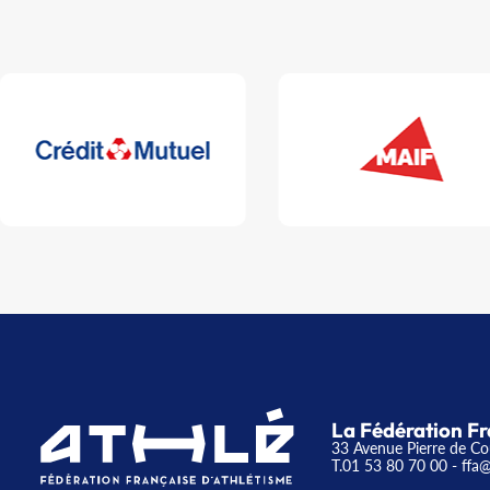
La Fédération Fr
33 Avenue Pierre de Co
T.01 53 80 70 00
- ffa@