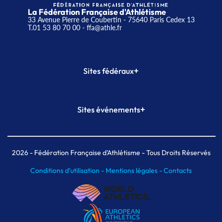
La Fédération Française d'Athlétisme
33 Avenue Pierre de Coubertin - 75640 Paris Cedex 13
T.01 53 80 70 00
- ffa@athle.fr
+
Sites fédéraux
SI-FFA
CALORG
+
Sites événements
Plateforme Formation
Meeting de Paris
Meeting de Paris indoor
MAIF Ekiden de Paris
2026
- Fédération Française d'Athlétisme - Tous Droits Réservés
Conditions d'utilisation -
Mentions légales -
Contacts