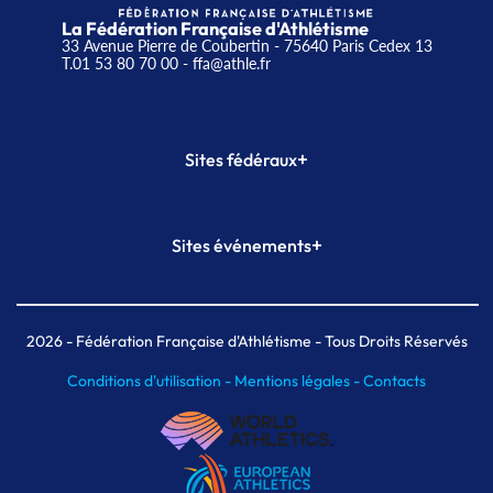
La Fédération Française d'Athlétisme
33 Avenue Pierre de Coubertin - 75640 Paris Cedex 13
T.01 53 80 70 00
- ffa@athle.fr
+
Sites fédéraux
SI-FFA
CALORG
+
Sites événements
Plateforme Formation
Meeting de Paris
Meeting de Paris indoor
MAIF Ekiden de Paris
2026
- Fédération Française d'Athlétisme - Tous Droits Réservés
Conditions d'utilisation -
Mentions légales -
Contacts