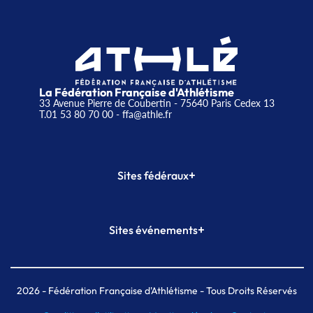
La Fédération Française d'Athlétisme
33 Avenue Pierre de Coubertin - 75640 Paris Cedex 13
T.01 53 80 70 00
- ffa@athle.fr
+
Sites fédéraux
SI-FFA
CALORG
+
Sites événements
Plateforme Formation
Meeting de Paris
Meeting de Paris indoor
MAIF Ekiden de Paris
2026
- Fédération Française d'Athlétisme - Tous Droits Réservés