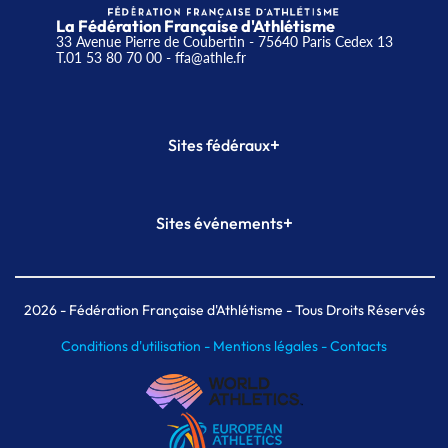
La Fédération Française d'Athlétisme
33 Avenue Pierre de Coubertin - 75640 Paris Cedex 13
T.01 53 80 70 00
- ffa@athle.fr
+
Sites fédéraux
SI-FFA
CALORG
+
Sites événements
Plateforme Formation
Meeting de Paris
Meeting de Paris indoor
MAIF Ekiden de Paris
2026
- Fédération Française d'Athlétisme - Tous Droits Réservés
Conditions d'utilisation -
Mentions légales -
Contacts