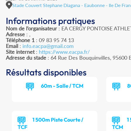
Stade Couvert Stephane Diagana - Eaubonne - Ile De Fra
Informations pratiques
Nom de l’organisateur
: EA CERGY PONTOISE ATHLE
Adresse
: ,
Téléphone 1
: 09 83 95 74 13
Email
:
info.eacpa@gmail.com
Site internet
:
https://www.eacpa.fr/
Adresse du stade
: 64 Rue Des Bouquinvilles, 956
Résultats disponibles
60m - Salle / TCM
8
1 500m Piste Courte /
1
TCF
TCM