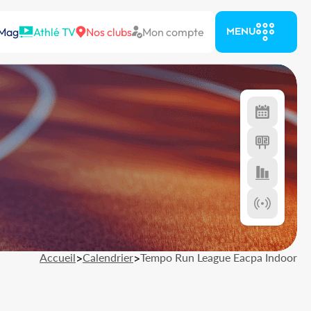
 Mag
Athlé TV
Nos clubs
Mon compte
MENU
Accueil
>
Calendrier
>
Tempo Run League Eacpa Indoor