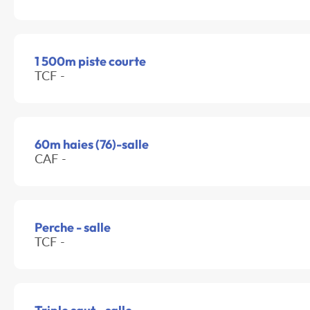
1 500m piste courte
TCF -
60m haies (76)-salle
CAF -
Perche - salle
TCF -