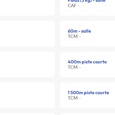
Poids (3 kg) - salle
CAF -
60m - salle
TCM -
400m piste courte
TCM -
1 500m piste courte
TCM -