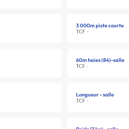
3 000m piste courte
TCF -
60m haies (84)-salle
TCF -
Longueur - salle
TCF -