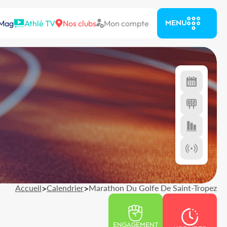
 Mag
Athlé TV
Nos clubs
Mon compte
MENU
Accueil
>
Calendrier
>
Marathon Du Golfe De Saint-Tropez
ENGAGEMENT