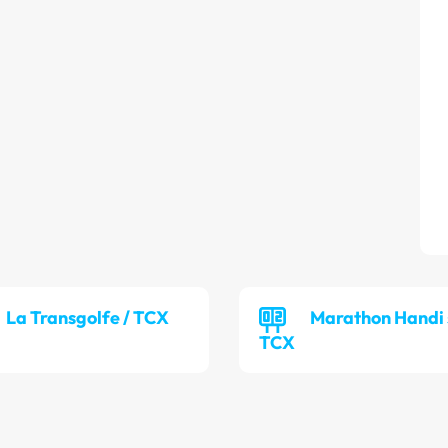
La Transgolfe / TCX
Marathon Handi 
TCX