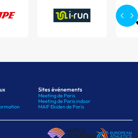
aux
Sites événements
Meeting de Paris
Meeting de Paris indoor
ormation
MAIF Ekiden de Paris