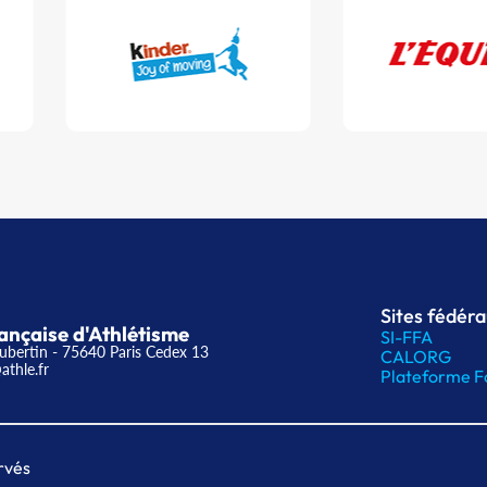
Sites fédér
ançaise d'Athlétisme
SI-FFA
ubertin - 75640 Paris Cedex 13
CALORG
athle.fr
Plateforme F
rvés