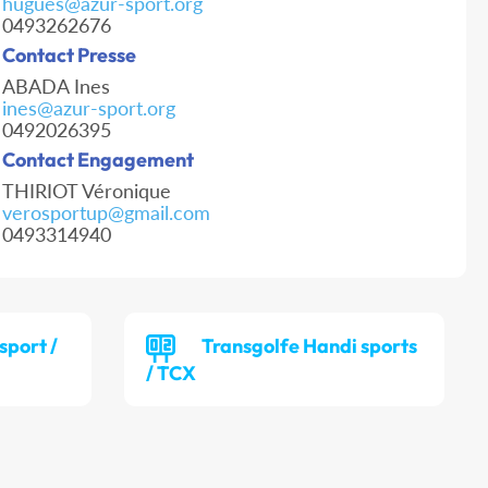
hugues@azur-sport.org
0493262676
Contact Presse
ABADA Ines
ines@azur-sport.org
0492026395
Contact Engagement
THIRIOT Véronique
verosportup@gmail.com
0493314940
sport /
Transgolfe Handi sports
/ TCX