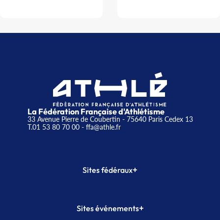
La Fédération Française d'Athlétisme
33 Avenue Pierre de Coubertin - 75640 Paris Cedex 13
T.01 53 80 70 00
- ffa@athle.fr
+
Sites fédéraux
SI-FFA
CALORG
+
Sites événements
Plateforme Formation