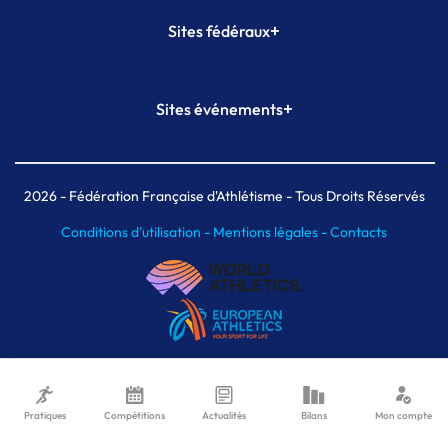
+
Sites fédéraux
SI-FFA
CALORG
+
Sites événements
Plateforme Formation
Meeting de Paris
Meeting de Paris indoor
MAIF Ekiden de Paris
2026
- Fédération Française d'Athlétisme - Tous Droits Réservés
Conditions d'utilisation -
Mentions légales -
Contacts
Pratiques
Compétitions
Actualités
Bilans
Mon compte