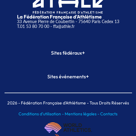
La Fédération Française d'Athlétisme
33 Avenue Pierre de Coubertin - 75640 Paris Cedex 13
T.01 53 80 70 00
- ffa@athle.fr
+
Sites fédéraux
SI-FFA
CALORG
+
Sites événements
Plateforme Formation
Meeting de Paris
Meeting de Paris indoor
MAIF Ekiden de Paris
2026
- Fédération Française d'Athlétisme - Tous Droits Réservés
Conditions d'utilisation -
Mentions légales -
Contacts