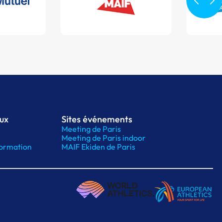
aux
Sites événements
Meeting de Paris
Meeting de Paris indoor
ormation
MAIF Ekiden de Paris