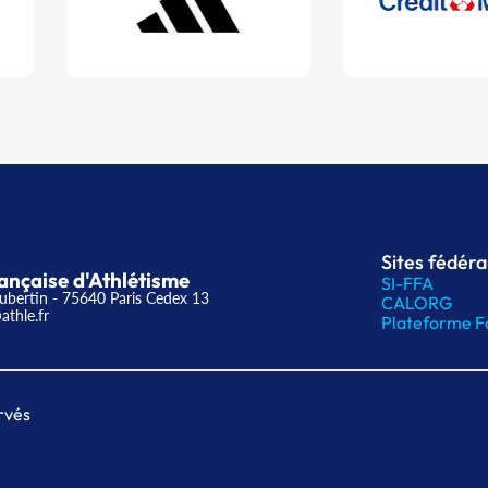
Sites fédér
ançaise d'Athlétisme
SI-FFA
ubertin - 75640 Paris Cedex 13
CALORG
athle.fr
Plateforme F
rvés