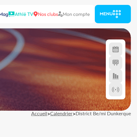
 Mag
Athlé TV
Nos clubs
Mon compte
MENU
Accueil
>
Calendrier
>
District Be/mi Dunkerque