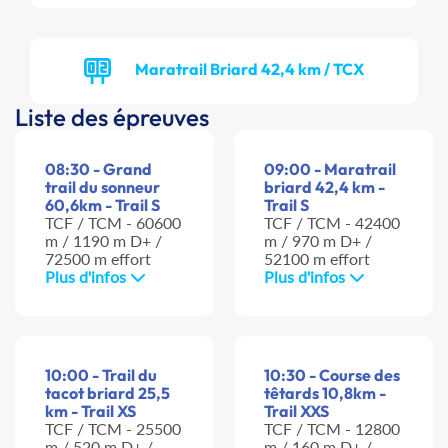
Maratrail Briard 42,4 km / TCX
Liste des épreuves
08:30 - Grand
09:00 - Maratrail
trail du sonneur
briard 42,4 km -
60,6km - Trail S
Trail S
TCF / TCM - 60600
TCF / TCM - 42400
m / 1190 m D+ /
m / 970 m D+ /
72500 m effort
52100 m effort
Plus d'infos
Plus d'infos
10:00 - Trail du
10:30 - Course des
tacot briard 25,5
têtards 10,8km -
km - Trail XS
Trail XXS
TCF / TCM - 25500
TCF / TCM - 12800
m / 520 m D+ /
m / 160 m D+ /