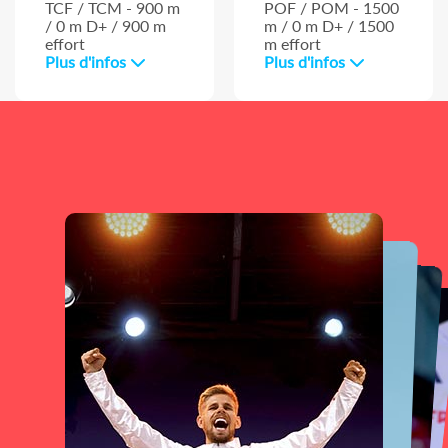
TCF / TCM - 900 m
POF / POM - 1500
/ 0 m D+ / 900 m
m / 0 m D+ / 1500
effort
m effort
Plus d'infos
Plus d'infos