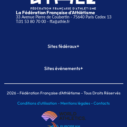
La Fédération Française d'Athlétisme
33 Avenue Pierre de Coubertin - 75640 Paris Cedex 13
T.01 53 80 70 00
- ffa@athle.fr
+
Sites fédéraux
SI-FFA
CALORG
+
Sites événements
Plateforme Formation
Meeting de Paris
Meeting de Paris indoor
MAIF Ekiden de Paris
2026
- Fédération Française d'Athlétisme - Tous Droits Réservés
Conditions d'utilisation -
Mentions légales -
Contacts