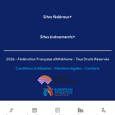
+
Sites fédéraux
SI-FFA
CALORG
+
Sites événements
Plateforme Formation
Meeting de Paris
Meeting de Paris indoor
MAIF Ekiden de Paris
2026
- Fédération Française d'Athlétisme - Tous Droits Réservés
Conditions d'utilisation -
Mentions légales -
Contacts