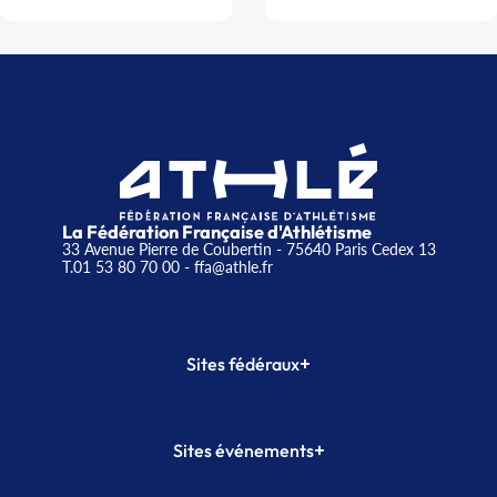
La Fédération Française d'Athlétisme
33 Avenue Pierre de Coubertin - 75640 Paris Cedex 13
T.01 53 80 70 00
- ffa@athle.fr
+
Sites fédéraux
SI-FFA
CALORG
+
Sites événements
Plateforme Formation
Meeting de Paris