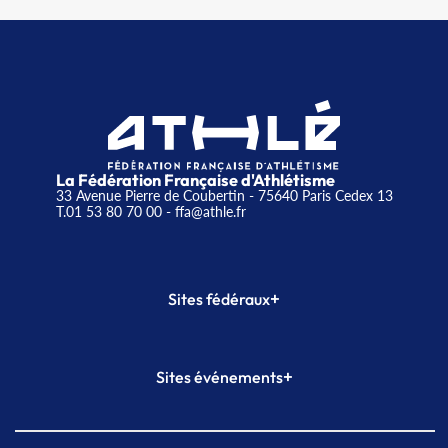
La Fédération Française d'Athlétisme
33 Avenue Pierre de Coubertin - 75640 Paris Cedex 13
T.01 53 80 70 00
- ffa@athle.fr
+
Sites fédéraux
SI-FFA
CALORG
+
Sites événements
Plateforme Formation
Meeting de Paris
Meeting de Paris indoor