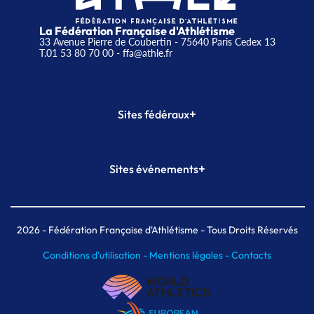
La Fédération Française d'Athlétisme
33 Avenue Pierre de Coubertin - 75640 Paris Cedex 13
T.01 53 80 70 00
- ffa@athle.fr
+
Sites fédéraux
SI-FFA
CALORG
+
Sites événements
Plateforme Formation
Meeting de Paris
Meeting de Paris indoor
MAIF Ekiden de Paris
2026
- Fédération Française d'Athlétisme - Tous Droits Réservés
Conditions d'utilisation -
Mentions légales -
Contacts