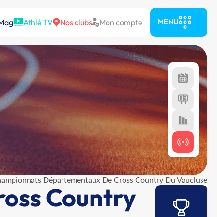
 Mag
Athlé TV
Nos clubs
Mon compte
MENU
ampionnats Départementaux De Cross Country Du Vaucluse
oss Country