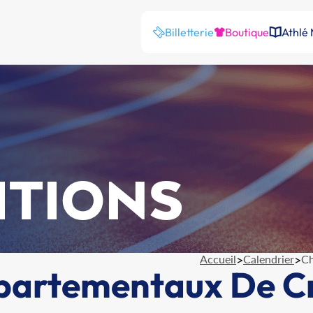
Billetterie
Boutique
Athlé
ITIONS
Accueil
>
Calendrier
>
Ch
artementaux De Cr