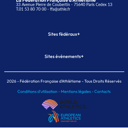
La Fédération Française d'Athlétisme
33 Avenue Pierre de Coubertin - 75640 Paris Cedex 13
T.01 53 80 70 00
- ffa@athle.fr
+
Sites fédéraux
SI-FFA
CALORG
+
Sites événements
Plateforme Formation
Meeting de Paris
Meeting de Paris indoor
MAIF Ekiden de Paris
2026
- Fédération Française d'Athlétisme - Tous Droits Réservés
Conditions d'utilisation -
Mentions légales -
Contacts