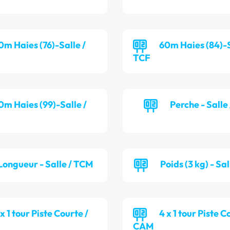
0m Haies (76)-Salle /
60m Haies (84)-S
TCF
0m Haies (99)-Salle /
Perche - Salle
Longueur - Salle / TCM
Poids (3 kg) - Sa
 x 1 tour Piste Courte /
4 x 1 tour Piste C
CAM