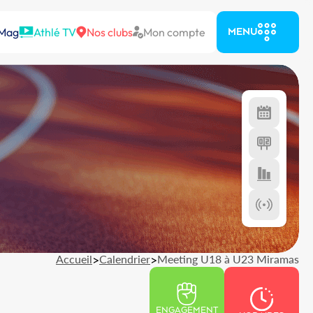
 Mag
Athlé TV
Nos clubs
Mon compte
MENU
Accueil
>
Calendrier
>
Meeting U18 à U23 Miramas
ENGAGEMENT