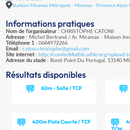
Stadium Miramas Métropole - Miramas - Provence Alpes 
Informations pratiques
Nom de l’organisateur
: CHRISTOPHE CATONI
Adresse
: Michel Bertrand / Ac Miramas - Maison In
Téléphone 1
: 0684972266
Email
:
catoni.christophe@gmail.com
Site internet
:
http://comite84athle.athle.org/upload/
Adresse du stade
: Rond-Point Du Portugal, 13140 
Résultats disponibles
60m - Salle / TCF
400m Piste Courte / TCF
4
TCM