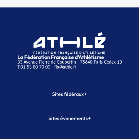
La Fédération Française d'Athlétisme
33 Avenue Pierre de Coubertin - 75640 Paris Cedex 13
T.01 53 80 70 00
- ffa@athle.fr
+
Sites fédéraux
SI-FFA
CALORG
+
Sites événements
Plateforme Formation
Meeting de Paris
Meeting de Paris indoor