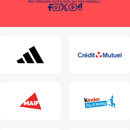
Ne ratez pas notre actu sur nos réseaux :