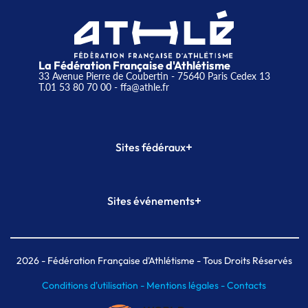
La Fédération Française d'Athlétisme
33 Avenue Pierre de Coubertin - 75640 Paris Cedex 13
T.01 53 80 70 00
- ffa@athle.fr
+
Sites fédéraux
SI-FFA
CALORG
+
Sites événements
Plateforme Formation
Meeting de Paris
Meeting de Paris indoor
MAIF Ekiden de Paris
2026
- Fédération Française d'Athlétisme - Tous Droits Réservés
Conditions d'utilisation -
Mentions légales -
Contacts