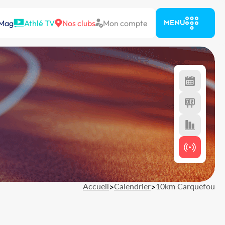
 Mag
Athlé TV
Nos clubs
Mon compte
MENU
Accueil
>
Calendrier
>
10km Carquefou