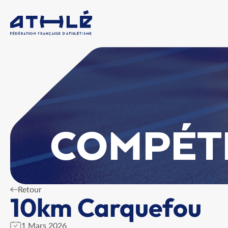
COMPÉT
Retour
10km Carquefou
1 Mars 2026