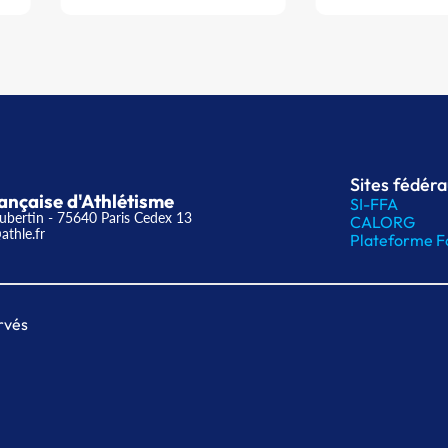
Sites fédér
ançaise d'Athlétisme
SI-FFA
ubertin - 75640 Paris Cedex 13
CALORG
athle.fr
Plateforme F
rvés