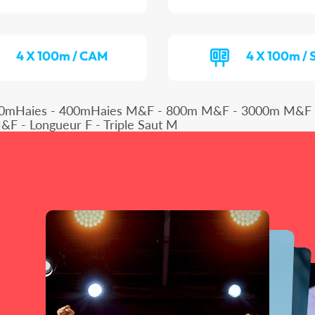
4 X 100m / CAM
4 X 100m / 
00mHaies - 400mHaies M&F - 800m M&F - 3000m M&F -
 - Longueur F - Triple Saut M