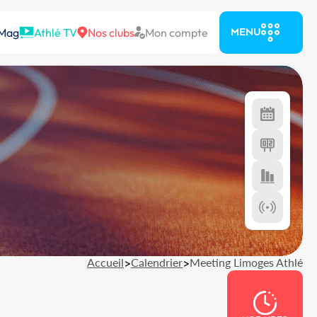
 Mag
Athlé TV
Nos clubs
Mon compte
MENU
Accueil
>
Calendrier
>
Meeting Limoges Athlé