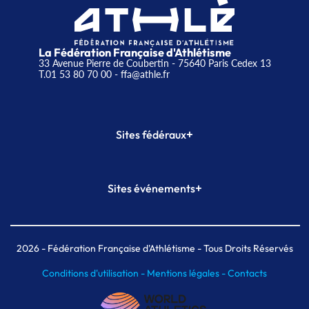
La Fédération Française d'Athlétisme
33 Avenue Pierre de Coubertin - 75640 Paris Cedex 13
T.01 53 80 70 00
- ffa@athle.fr
+
Sites fédéraux
SI-FFA
CALORG
+
Sites événements
Plateforme Formation
Meeting de Paris
Meeting de Paris indoor
MAIF Ekiden de Paris
2026
- Fédération Française d'Athlétisme - Tous Droits Réservés
Conditions d'utilisation -
Mentions légales -
Contacts