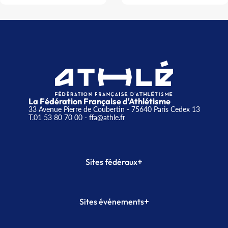
La Fédération Française d'Athlétisme
33 Avenue Pierre de Coubertin - 75640 Paris Cedex 13
T.01 53 80 70 00
- ffa@athle.fr
+
Sites fédéraux
SI-FFA
CALORG
+
Sites événements
Plateforme Formation
Meeting de Paris