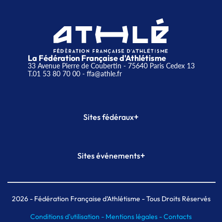
La Fédération Française d'Athlétisme
33 Avenue Pierre de Coubertin - 75640 Paris Cedex 13
T.01 53 80 70 00
- ffa@athle.fr
+
Sites fédéraux
SI-FFA
CALORG
+
Sites événements
Plateforme Formation
Meeting de Paris
Meeting de Paris indoor
MAIF Ekiden de Paris
2026
- Fédération Française d'Athlétisme - Tous Droits Réservés
Conditions d'utilisation -
Mentions légales -
Contacts