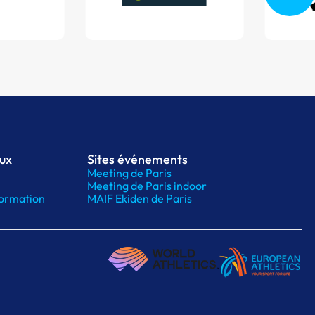
aux
Sites événements
Meeting de Paris
Meeting de Paris indoor
ormation
MAIF Ekiden de Paris