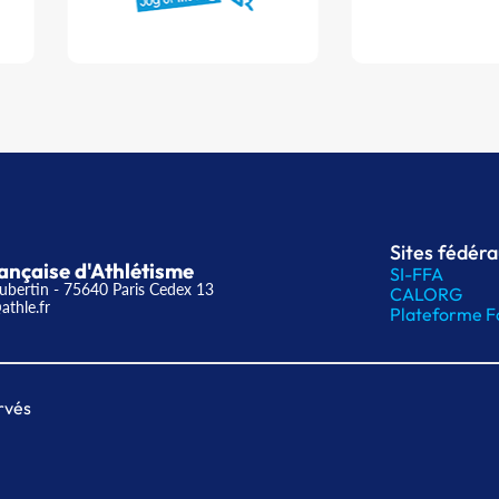
Sites fédér
ançaise d'Athlétisme
SI-FFA
ubertin - 75640 Paris Cedex 13
CALORG
athle.fr
Plateforme F
rvés