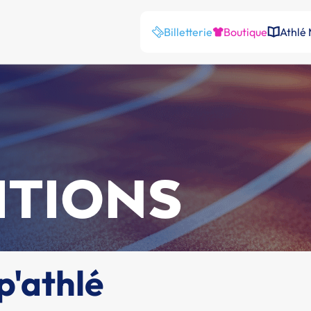
Billetterie
Boutique
Athlé
ITIONS
p'athlé