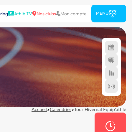
 Mag
Athlé TV
Nos clubs
Mon compte
MENU
Accueil
>
Calendrier
>
Tour Hivernal Equip'athlé