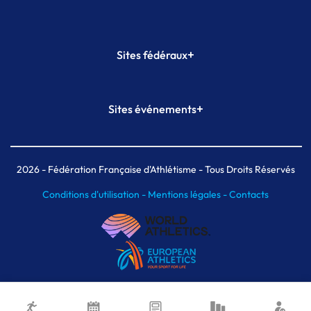
+
Sites fédéraux
SI-FFA
CALORG
+
Sites événements
Plateforme Formation
Meeting de Paris
Meeting de Paris indoor
MAIF Ekiden de Paris
2026
- Fédération Française d'Athlétisme - Tous Droits Réservés
Conditions d'utilisation -
Mentions légales -
Contacts