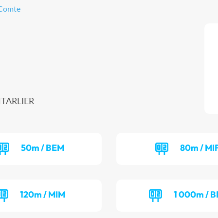
-Comte
NTARLIER
50m / BEM
80m / MI
120m / MIM
1 000m / B