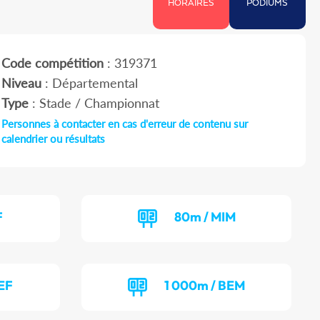
HORAIRES
PODIUMS
Code compétition
: 319371
Niveau
: Départemental
Type
: Stade / Championnat
Personnes à contacter en cas d'erreur de contenu sur
calendrier ou résultats
F
80m / MIM
EF
1 000m / BEM