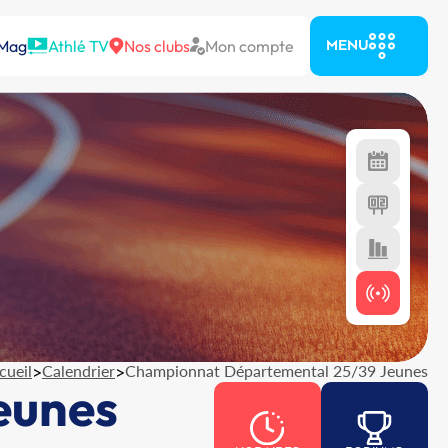
 Mag
Athlé TV
Nos clubs
Mon compte
MENU
cueil
>
Calendrier
>
Championnat Départemental 25/39 Jeunes
eunes