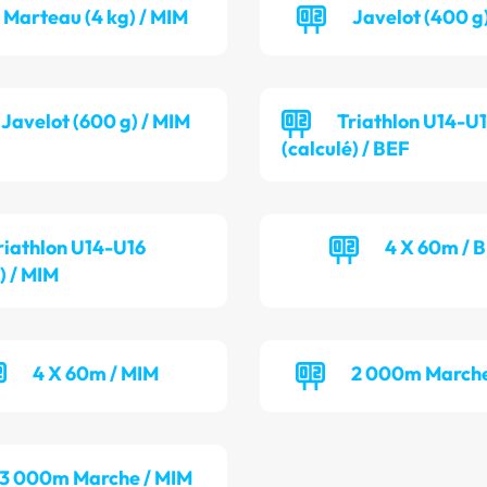
Marteau (4 kg) / MIM
Javelot (400 g
Javelot (600 g) / MIM
Triathlon U14-U
(calculé) / BEF
riathlon U14-U16
4 X 60m / 
) / MIM
4 X 60m / MIM
2 000m Marche
3 000m Marche / MIM