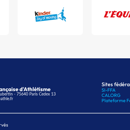
Sites fédér
ançaise d'Athlétisme
SI-FFA
ubertin - 75640 Paris Cedex 13
CALORG
athle.fr
Plateforme F
rvés