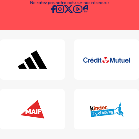
Ne ratez pas notre actu sur nos réseaux :