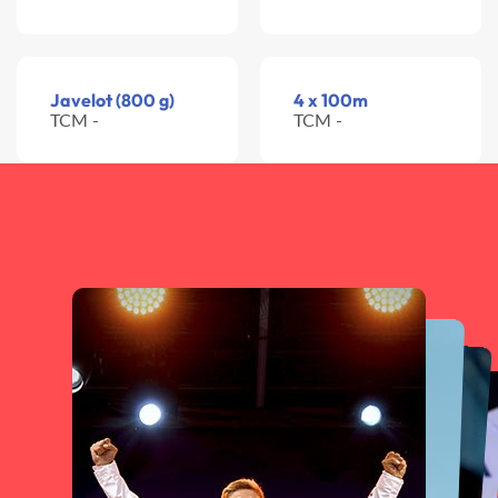
Javelot (800 g)
4 x 100m
TCM -
TCM -