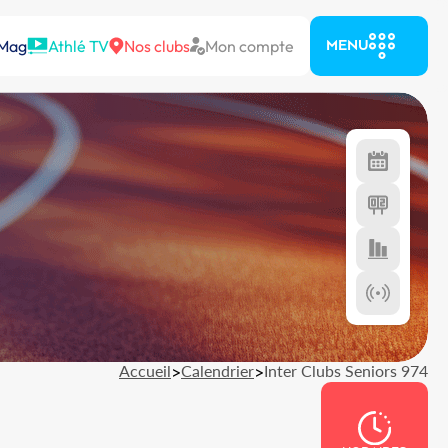
 Mag
Athlé TV
Nos clubs
Mon compte
MENU
Accueil
>
Calendrier
>
Inter Clubs Seniors 974