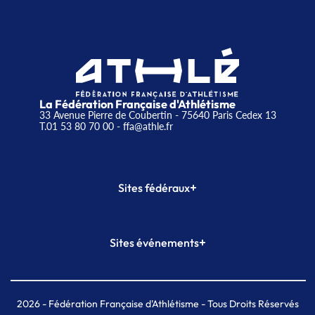
La Fédération Française d'Athlétisme
33 Avenue Pierre de Coubertin - 75640 Paris Cedex 13
T.01 53 80 70 00
- ffa@athle.fr
+
Sites fédéraux
SI-FFA
CALORG
+
Sites événements
Plateforme Formation
Meeting de Paris
Meeting de Paris indoor
MAIF Ekiden de Paris
2026
- Fédération Française d'Athlétisme - Tous Droits Réservés