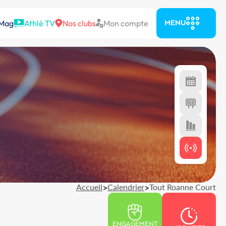
 Mag
Athlé TV
Nos clubs
Mon compte
MENU
Accueil
>
Calendrier
>
Tout Roanne Court
ENGAGEMENT