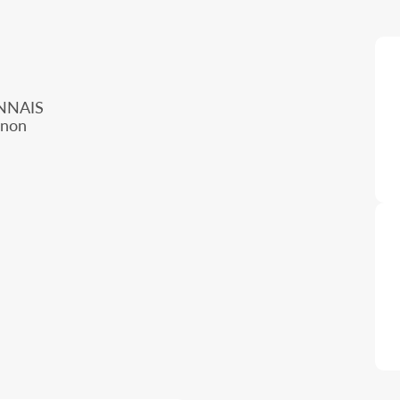
NNAIS
nnon